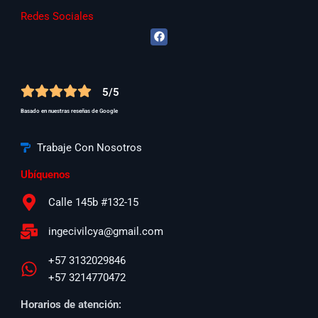
Redes Sociales
F
a
c
e
b
o
5/5
o
k
Basado en nuestras reseñas de Google
Trabaje Con Nosotros
Ubíquenos
Calle 145b #132-15
ingecivilcya@gmail.com
+57 3132029846
+57 3214770472
Horarios de atención: