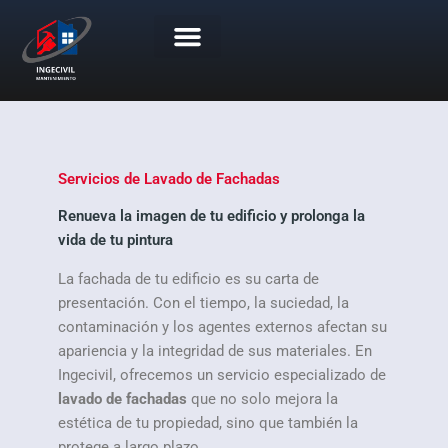
Ir
al
contenido
Portafolio de Servicios
Trabaje Con Nosotros
Servicios de Lavado de Fachadas
Renueva la imagen de tu edificio y prolonga la
vida de tu pintura
La fachada de tu edificio es su carta de
presentación. Con el tiempo, la suciedad, la
contaminación y los agentes externos afectan su
apariencia y la integridad de sus materiales. En
Ingecivil, ofrecemos un servicio especializado de
lavado de fachadas
que no solo mejora la
estética de tu propiedad, sino que también la
protege a largo plazo.