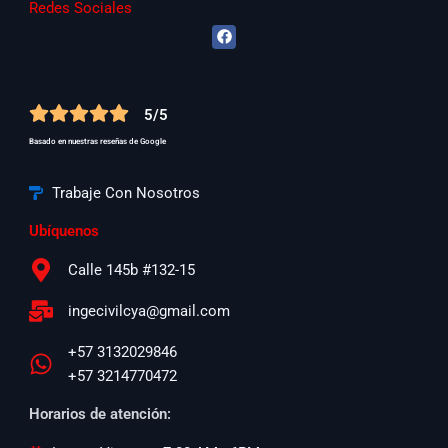
Redes Sociales
F
a
c
e
b
o
5/5
o
k
Basado en nuestras reseñas de Google
Trabaje Con Nosotros
Ubíquenos
Calle 145b #132-15
ingecivilcya@gmail.com
+57 3132029846
+57 3214770472
Horarios de atención: