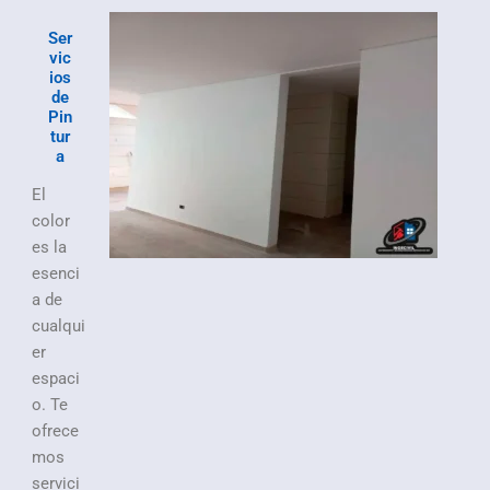
Ser
vic
ios
de
Pin
tur
a
El
color
es la
esenci
a de
cualqui
er
espaci
o. Te
ofrece
mos
servici