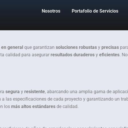
Nosotros
Portafolio de Servicios
a en general
que garantizan
soluciones robustas
y
precisas
para
lta calidad para asegurar
resultados duraderos
y
eficientes
. N
era
segura
y
resistente
, abarcando una amplia gama de aplicac
 a las especificaciones de cada proyecto y garantizando un tra
on los
más altos estándares
de calidad.