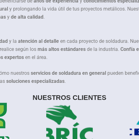
 beneficiarse de
años de experiencia
y
conocimientos especiali
ural
y prolongando la vida útil de tus proyectos metálicos. Nue
sas
y
de alta calidad
.
idad
y la
atención al detalle
en cada proyecto de soldadura. Nu
realice según los
más altos estándares
de la industria.
Confía 
s expertos
en el área.
cómo nuestros
servicios de soldadura en general
pueden benefic
ras
soluciones especializadas
.
NUESTROS CLIENTES