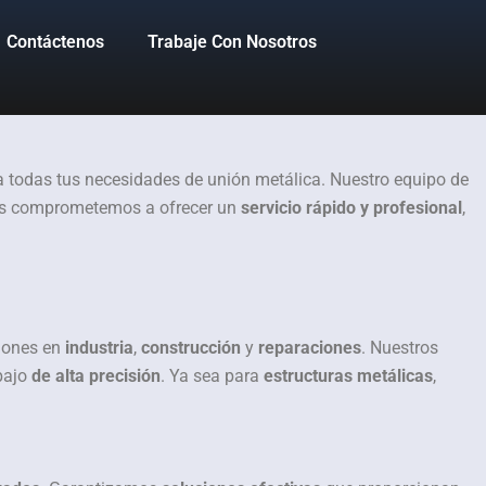
Contáctenos
Trabaje Con Nosotros
 todas tus necesidades de unión metálica. Nuestro equipo de
os comprometemos a ofrecer un
servicio rápido y profesional
,
iones en
industria
,
construcción
y
reparaciones
. Nuestros
bajo
de alta precisión
. Ya sea para
estructuras metálicas
,