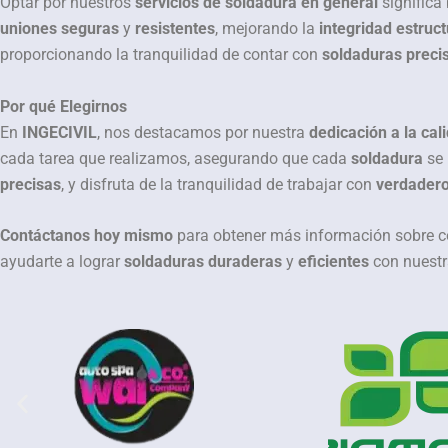
Optar por nuestros
servicios de soldadura en general
significa
uniones seguras
y
resistentes
, mejorando la
integridad estruct
proporcionando la tranquilidad de contar con
soldaduras preci
Por qué Elegirnos
En
INGECIVIL
, nos destacamos por nuestra
dedicación a la cal
cada tarea que realizamos, asegurando que cada
soldadura
se 
precisas
, y disfruta de la tranquilidad de trabajar con
verdadero
Contáctanos hoy mismo
para obtener más información sobre 
ayudarte a lograr
soldaduras duraderas
y
eficientes
con nuest