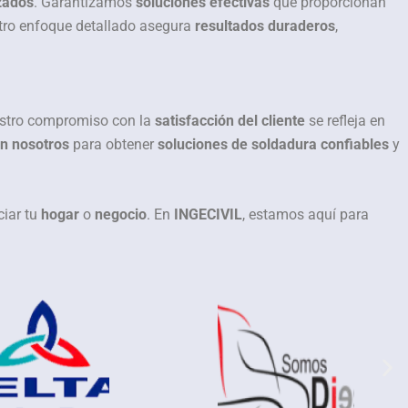
zados
. Garantizamos
soluciones efectivas
que proporcionan
stro enfoque detallado asegura
resultados duraderos
,
estro compromiso con la
satisfacción del cliente
se refleja en
en nosotros
para obtener
soluciones de soldadura confiables
y
iar tu
hogar
o
negocio
. En
INGECIVIL
, estamos aquí para