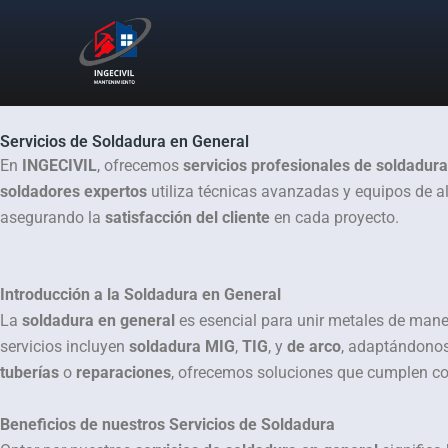
Ir
al
contenido
Servicios de Soldadura en General
En
INGECIVIL
, ofrecemos
servicios profesionales de soldadur
soldadores expertos
utiliza técnicas avanzadas y equipos de a
asegurando la
satisfacción del cliente
en cada proyecto.
Introducción a la Soldadura en General
La
soldadura en general
es esencial para unir metales de man
servicios incluyen
soldadura MIG
,
TIG
, y
de arco
, adaptándonos
tuberías
o
reparaciones
, ofrecemos soluciones que cumplen c
Beneficios de nuestros Servicios de Soldadura