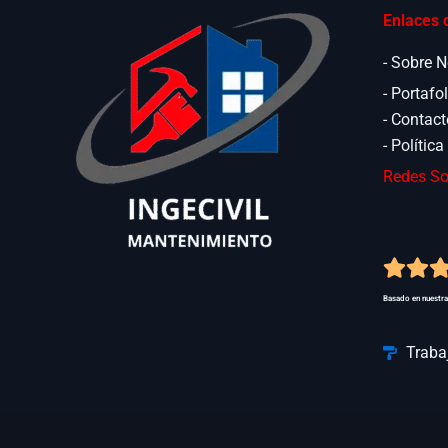
Enlaces 
- Sobre 
- Portafo
- Contac
- Polític
Redes So
Basado en nuestr
Traba