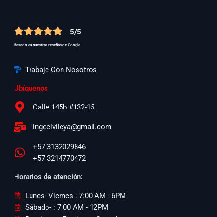
c
e
b
o
5/5
o
k
Basado en nuestras reseñas de Google
Trabaje Con Nosotros
Ubíquenos
Calle 145b #132-15
ingecivilcya@gmail.com
+57 3132029846
+57 3214770472
Horarios de atención:
Lunes- Viernes : 7:00 AM - 6PM
Sábado- : 7:00 AM - 12PM