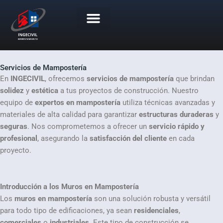
Ir
al
contenido
Portafolio de Servicios
Trabaje Con Nosotros
Servicios de Mampostería
En
INGECIVIL
, ofrecemos
servicios de mampostería
que brindan
solidez
y
estética
a tus proyectos de construcción. Nuestro
equipo de
expertos en mampostería
utiliza técnicas avanzadas y
materiales de alta calidad para garantizar
estructuras duraderas
y
seguras
. Nos comprometemos a ofrecer un
servicio rápido y
profesional
, asegurando la
satisfacción del cliente
en cada
proyecto.
Introducción a los Muros en Mampostería
Los
muros en mampostería
son una solución robusta y versátil
para todo tipo de edificaciones, ya sean
residenciales
,
comerciales
o
industriales
. Este tipo de construcción se